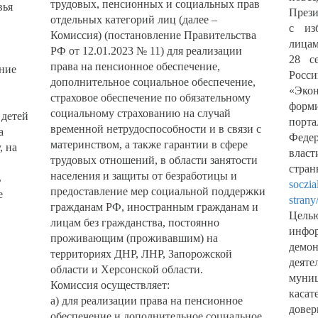
трудовых, пенсионных и социальных прав
вья
Прези
отдельных категорий лиц (далее –
с из
Комиссия) (постановление Правительства
лица
РФ от 12.01.2023 № 11) для реализации
28 с
права на пенсионное обеспечение,
ние
Рос
дополнительное социальное обеспечение,
«Экон
страховое обеспечение по обязательному
ф
социальному страхованию на случай
 детей
по
временной нетрудоспособности и в связи с
а
Феде
материнством, а также гарантии в сфере
, на
вл
трудовых отношений, в области занятости
стр
населения и защиты от безработицы и
ь
soczia
предоставление мер социальной поддержки
е
strany
гражданам РФ, иностранным гражданам и
Цел
лицам без гражданства, постоянно
инфо
проживающим (проживавшим) на
демо
территориях ДНР, ЛНР, Запорожской
дея
области и Херсонской области.
муни
Комиссия осуществляет:
каса
а) для реализации права на пенсионное
довер
обеспечение и дополнительное социальное