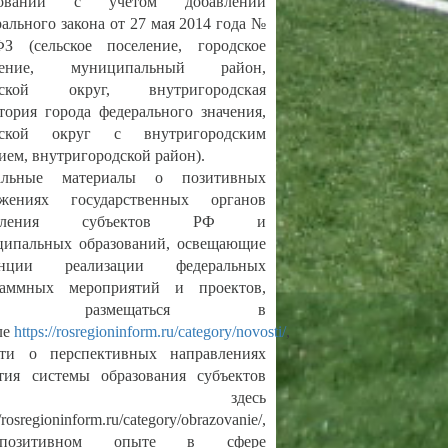
зований с учетом добавлений
ального закона от 27 мая 2014 года №
ФЗ (сельское поселение, городское
ление, муниципальный район,
дской округ, внутригородская
тория города федерального значения,
дской округ с внутригородским
ием, внутригородской район).
альные материалы о позитивных
ижениях государственных органов
авления субъектов РФ и
ципальных образований, освещающие
енции реализации федеральных
раммных мероприятий и проектов,
дут размещаться в
ле
https://rosregioninform.ru/category/novosti/
,
сти о перспективных направлениях
тия системы образования субъектов
Ф здесь
//rosregioninform.ru/category/obrazovanie/,
озитивном опыте в сфере