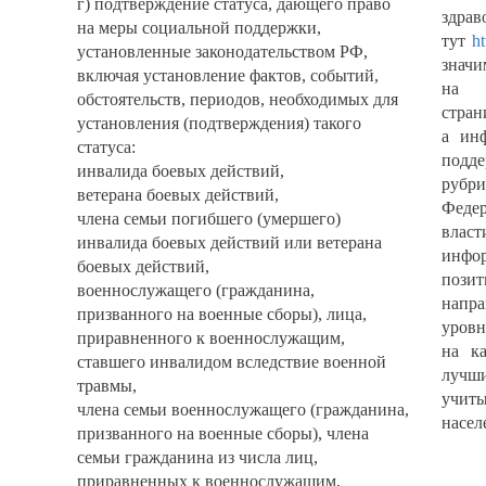
г) подтверждение статуса, дающего право
здрав
на меры социальной поддержки,
тут
ht
установленные законодательством РФ,
значи
включая установление фактов, событий,
на
обстоятельств, периодов, необходимых для
стра
установления (подтверждения) такого
а ин
статуса:
подд
инвалида боевых действий,
рубр
ветерана боевых действий,
Федер
члена семьи погибшего (умершего)
вла
инвалида боевых действий или ветерана
инфо
боевых действий,
пози
военнослужащего (гражданина,
напр
призванного на военные сборы), лица,
уровн
приравненного к военнослужащим,
на к
ставшего инвалидом вследствие военной
лучш
травмы,
учит
члена семьи военнослужащего (гражданина,
насел
призванного на военные сборы), члена
семьи гражданина из числа лиц,
приравненных к военнослужащим,