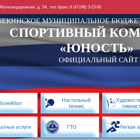
 Железнодорожная, д. 5А, тел./факс 8 (47248) 3-23-06
БЕКИНСКОЕ МУНИЦИПАЛЬНОЕ БЮДЖЕ
СПОРТИВНЫЙ КО
«ЮНОСТЬ»
ОФИЦИАЛЬНЫЙ САЙТ
Настольный
Художест
Волейбол
теннис
гимнас
атные услуги
ГТО
Легкая а