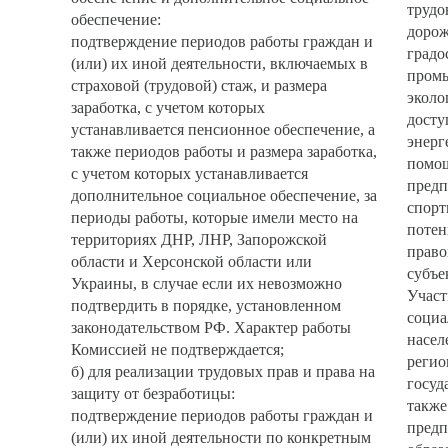
тру
обеспечение:
дор
подтверждение периодов работы граждан и
градо
(или) их иной деятельности, включаемых в
про
страховой (трудовой) стаж, и размера
экол
заработка, с учетом которых
дост
устанавливается пенсионное обеспечение, а
энер
также периодов работы и размера заработка,
помо
с учетом которых устанавливается
пред
дополнительное социальное обеспечение, за
спор
периоды работы, которые имели место на
поте
территориях ДНР, ЛНР, Запорожской
право
области и Херсонской области или
субъе
Украины, в случае если их невозможно
Учас
подтвердить в порядке, установленном
соци
законодательством РФ. Характер работы
насе
Комиссией не подтверждается;
рег
б) для реализации трудовых прав и права на
госу
защиту от безработицы:
такж
подтверждение периодов работы граждан и
пред
(или) их иной деятельности по конкретным