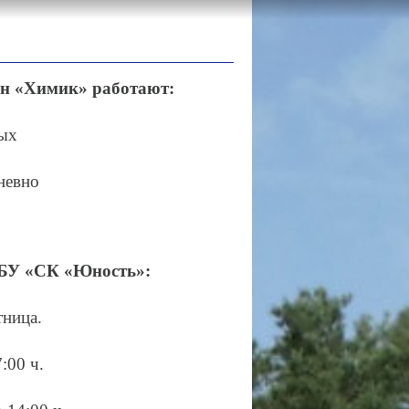
он «Химик» работают:
ных
дневно
У «СК «Юность»:
пятница.
17:00 ч.