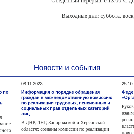
Обеденный перерыв: с 13:00 ч. 
Выходные дни: суббота, воск
Новости и события
08.11.2023
25.10
о по
Информация о порядке обращения
Феде
граждан в межведомственную комиссию
«Орг
ь
по реализации трудовых, пенсионных и
Руко
социальных прав отдельных категорий
вза
лиц
я
реги
В ДНР, ЛНР, Запорожской и Херсонской
вание
влас
областях созданы комиссии по реализации
асного
повсе