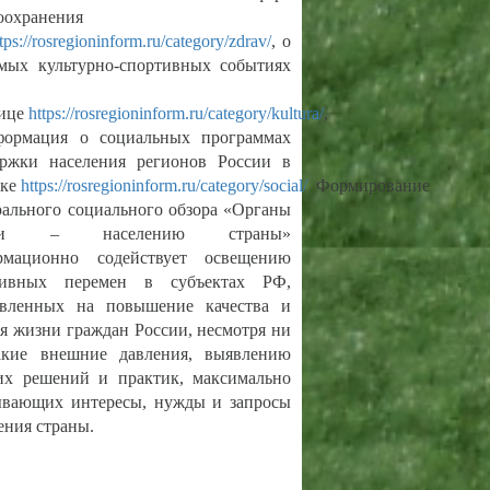
оохранения
tps://rosregioninform.ru/category/zdrav/
, о
мых культурно-спортивных событиях
нице
https://rosregioninform.ru/category/kultura/
,
формация о социальных программах
ержки населения регионов России в
ике
https://rosregioninform.ru/category/social/
Формирование
ального социального обзора «Органы
сти ‒ населению страны»
рмационно содействует освещению
тивных перемен в субъектах РФ,
авленных на повышение качества и
я жизни граждан России, несмотря ни
акие внешние давления, выявлению
их решений и практик, максимально
ывающих интересы, нужды и запросы
ения страны.