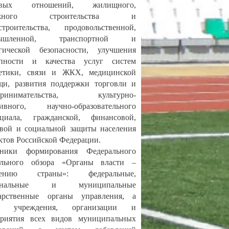
довых отношений, жилищного,
ожного строительства и
строительства, продовольственной,
мышленной, транспортной и
огической безопасности, улучшения
упности и качества услуг систем
гетики, связи и ЖКХ, медицинской
щи, развития поддержки торговли и
принимательства, культурно-
тивного, научно-образовательного
нциала, гражданской, финансовой,
вой и социальной защиты населения
ктов Российской Федерации.
тники формирования Федерального
ального обзора «Органы власти ‒
лению страны»: федеральные,
иональные и муниципальные
дарственные органы управления, а
е учреждения, организации и
приятия всех видов муниципальных