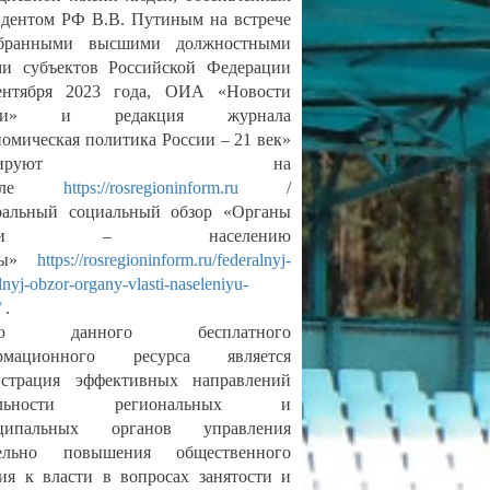
дентом РФ В.В. Путиным на встрече
бранными высшими должностными
ми субъектов Российской Федерации
ентября 2023 года, ОИА «Новости
сии» и редакция журнала
омическая политика России ‒ 21 век»
ормируют на
ртале
https://rosregioninform.ru
/
ральный социальный обзор «Органы
асти ‒ населению
аны»
https://rosregioninform.ru/federalnyj-
lnyj-obzor-organy-vlasti-naseleniyu-
/
.
ью данного бесплатного
рмационного ресурса является
нстрация эффективных направлений
тельности региональных и
ципальных органов управления
тельно повышения общественного
ия к власти в вопросах занятости и