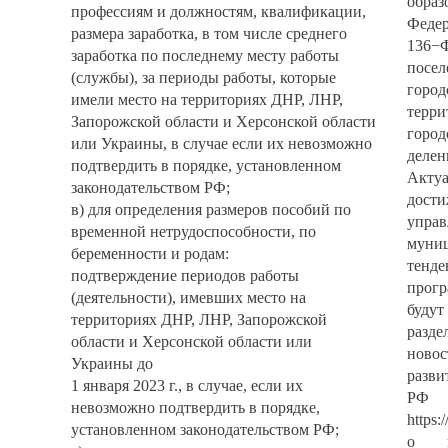
обра
профессиям и должностям, квалификации,
Федер
размера заработка, в том числе среднего
136−
заработка по последнему месту работы
посе
(службы), за периоды работы, которые
горо
имели место на территориях ДНР, ЛНР,
терри
Запорожской области и Херсонской области
горо
или Украины, в случае если их невозможно
делен
подтвердить в порядке, установленном
Акту
законодательством РФ;
дост
в) для определения размеров пособий по
упр
временной нетрудоспособности, по
муни
беременности и родам:
тенд
подтверждение периодов работы
прог
(деятельности), имевших место на
бу
территориях ДНР, ЛНР, Запорожской
разде
области и Херсонской области или
ново
Украины до
разви
1 января 2023 г., в случае, если их
Р
невозможно подтвердить в порядке,
https:
установленном законодательством РФ;
о п