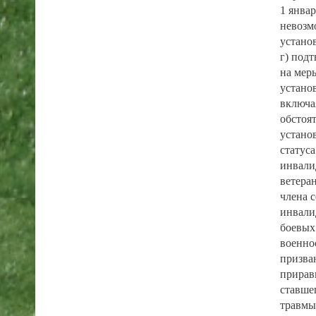
1 январ
невозм
устано
г) под
на мер
устано
включа
обстоя
устано
статуса
инвали
ветера
члена 
инвали
боевых
военно
призва
прирав
ставше
травмы