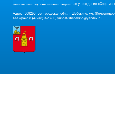
Шебекинское муниципальное бюджетное учреждение «Спортивн
Адрес: 309290, Белгородская обл., г. Шебекино, ул. Железнодор
тел./факс 8 (47248) 3-23-06, yunost-shebekino@yandex.ru