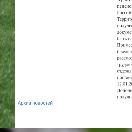
пенсио
Россий
Террит
получе
докуме
быть н
Пример
(сведе
рассмо
трудов
отдель
постан
12.01.2
Дополн
получи
Архив новостей