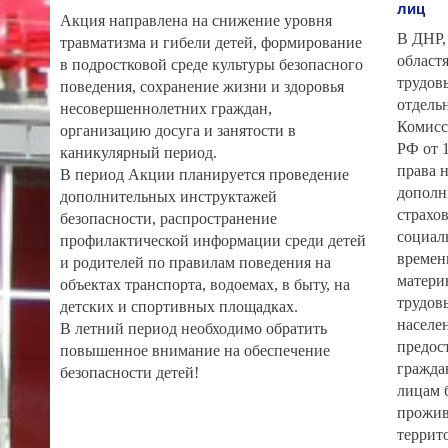
лиц
️Акция направлена на снижение уровня
В ДНР,
травматизма и гибели детей, формирование
област
в подростковой среде культуры безопасного
трудов
поведения, сохранение жизни и здоровья
отдель
несовершеннолетних граждан,
Комисс
организацию досуга и занятости в
РФ от 1
каникулярный период.
права 
В период Акции планируется проведение
дополн
дополнительных инструктажей
страхо
безопасности, распространение
социал
профилактической информации среди детей
времен
и родителей по правилам поведения на
материн
объектах транспорта, водоемах, в быту, на
трудов
детских и спортивных площадках.
населе
В летний период необходимо обратить
предос
повышенное внимание на обеспечение
гражда
безопасности детей!
лицам 
прожив
террит