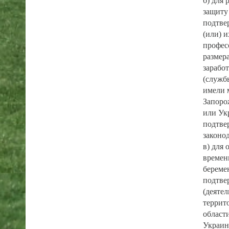
б) для 
защиту
подтве
(или) 
профес
размера
зарабо
(служб
имели 
Запоро
или Ук
подтве
законо
в) для
времен
береме
подтве
(деяте
террит
област
Украин