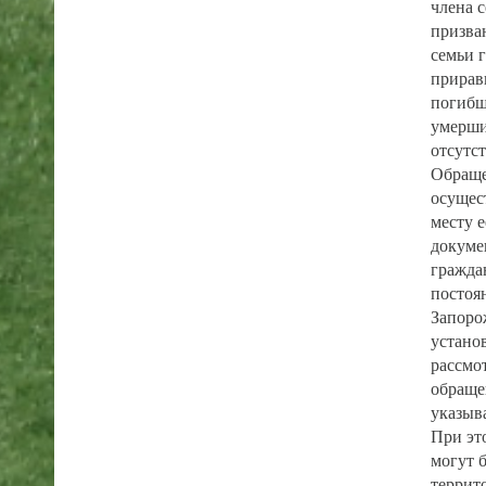
члена 
призва
семьи 
прирав
погибш
умерши
отсутс
Обраще
осущес
месту 
докуме
гражда
постоя
Запоро
устано
рассмо
обраще
указыв
При эт
могут 
террит