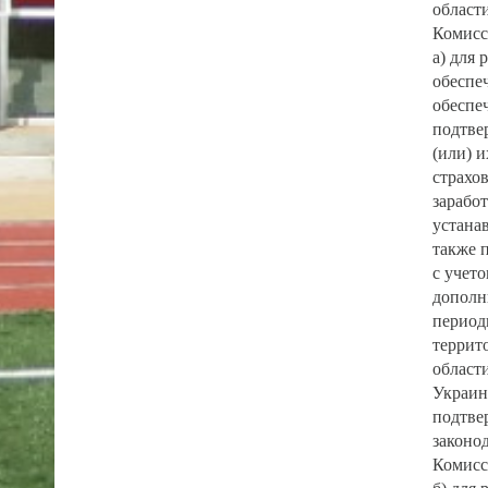
област
Комисс
а) для 
обеспе
обеспе
подтве
(или) 
страхов
заработ
устана
также п
с учет
дополн
период
террит
област
Украин
подтве
законо
Комисс