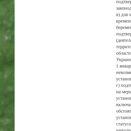
подтве
законо
в) для
времен
береме
подтве
(деяте
террит
област
Украин
1 январ
невозм
устано
г) под
на мер
устано
включа
обстоя
устано
статуса
инвали