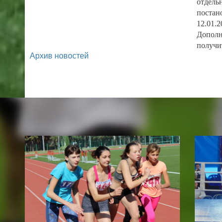
отдель
постан
12.01.2
Дополн
получи
Архив новостей