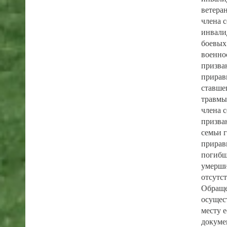
ветера
члена 
инвали
боевых
военно
призва
прирав
ставше
травмы
члена 
призва
семьи 
прирав
погибш
умерши
отсутс
Обраще
осущес
месту 
докуме