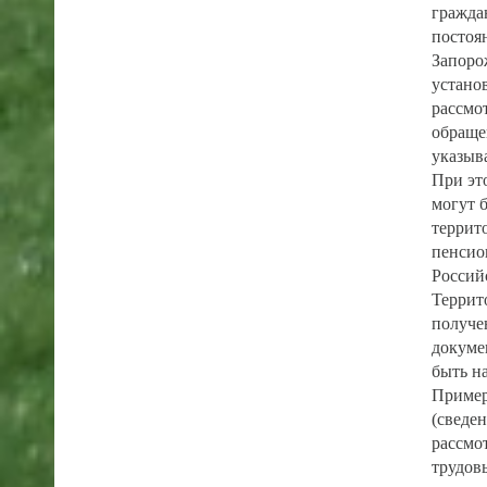
гражда
постоя
Запоро
устано
рассмо
обраще
указыв
При эт
могут 
террит
пенсио
Россий
Террит
получе
докуме
быть н
Пример
(сведе
рассмо
трудов