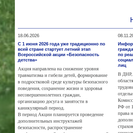
18.06.2026
08.11.2
С 1 июня 2026 года уже традиционно по
Инфор
всей стране стартует летний этап
гражд
Всероссийской акции «Безопасность
по реа
детства»
социал
лиц
️Акция направлена на снижение уровня
В ДНР,
травматизма и гибели детей, формирование
област
в подростковой среде культуры безопасного
трудов
поведения, сохранение жизни и здоровья
отдель
несовершеннолетних граждан,
Комисс
организацию досуга и занятости в
РФ от 1
каникулярный период.
права 
В период Акции планируется проведение
дополн
дополнительных инструктажей
страхо
безопасности, распространение
социал