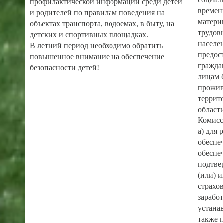
профилактической информации среди детей
времен
и родителей по правилам поведения на
материн
объектах транспорта, водоемах, в быту, на
трудов
детских и спортивных площадках.
населе
В летний период необходимо обратить
предос
повышенное внимание на обеспечение
гражда
безопасности детей!
лицам 
прожив
террит
област
Комисс
а) для 
обеспе
обеспе
подтве
(или) 
страхов
заработ
устана
также п