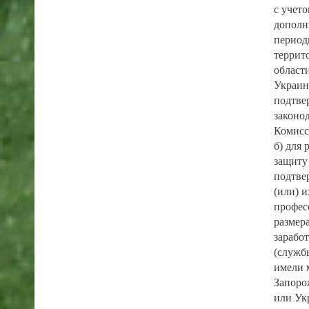
с учет
дополн
период
террит
област
Украин
подтве
законо
Комисс
б) для 
защиту
подтве
(или) 
профес
размера
зарабо
(служб
имели 
Запоро
или Ук